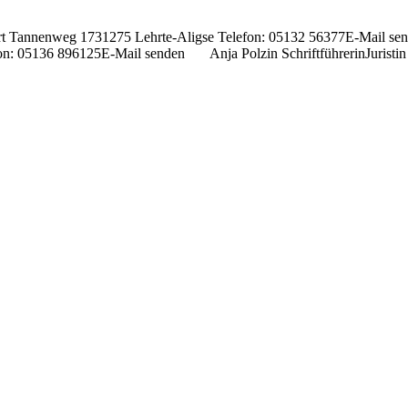
irt Tannenweg 1731275 Lehrte-Aligse Telefon: 05132 56377E-Mail sen
efon: 05136 896125E-Mail senden Anja Polzin SchriftführerinJuris